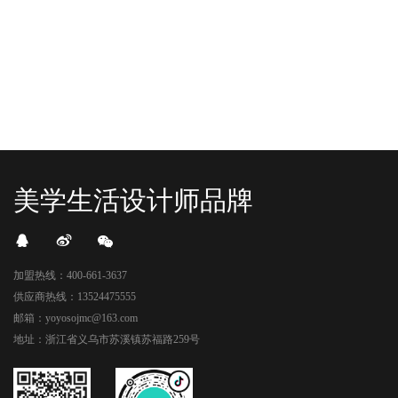
一脚踩进了游戏加载界面。先来打
好多消费者看到了走不动道了。今天Z
卡？还是先买买买？...
世代的快乐直接“起飞...
美学生活设计师品牌
加盟热线：400-661-3637
供应商热线：13524475555
邮箱：yoyosojmc@163.com
地址：浙江省义乌市苏溪镇苏福路259号