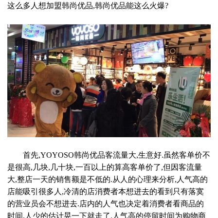
这么多人想加盟韩尚优品,韩尚优品能这么火爆?
首先,YOYOSO韩尚优品客流量大,生意好.虽然客单价不
是很高,几块,几十块,一百以上的算高客单价了,但因客流量
大,整店一天的销售额是不低的.从人的心理来分析,人气高的
店能吸引很多人,冷清的店消费者本想进去的看到只有落寞
的营业员会不想进去.店内的人气也决定着消费者看商品的
时间,人少的估计晃一下就走了.人气高的停留时间为购物商