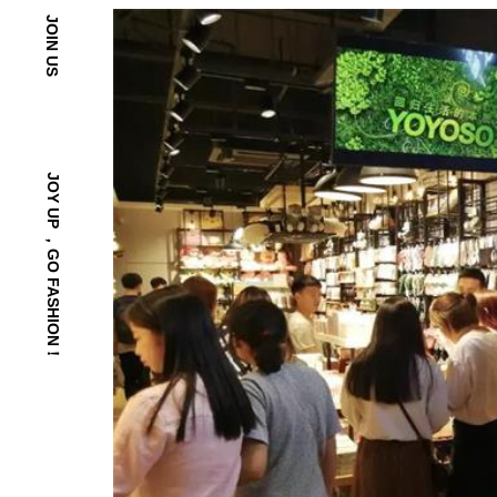
JOIN US
JOY UP ，GO FASHION！