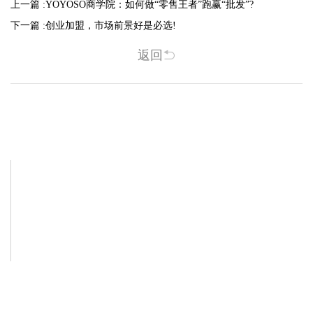
上一篇 :
YOYOSO商学院：如何做“零售王者”跑赢“批发”?
下一篇 :
创业加盟，市场前景好是必选!
返回
相关新闻
-2025/12/01
-2025/11/03
“YO+”杭州城北招商花园城店，盛大开业！
YO+贵阳方圆荟海豚广场店，11月
YO+杭州招商花园城店，12月正式“开
YO+贵阳方圆荟海豚广场店，11月正