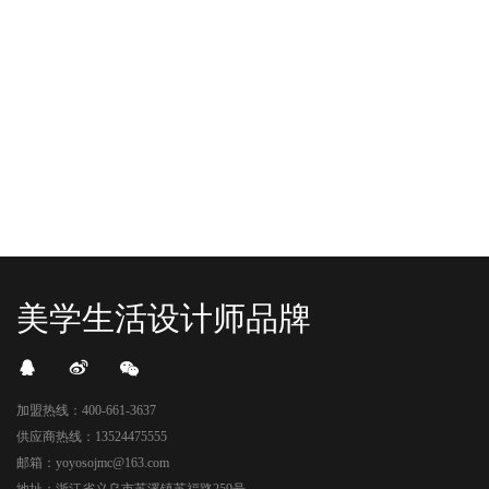
机”！ 别眨眼，YO+的“各类潮玩”已经
式“开闸放鱼”！ YO+带着各类惊喜潮
整装待发在跟你打招呼；走进大门，
玩好物来到了海豚广场，剪彩刀一
READ MORE
READ MORE
头顶的灯光把整条次元隧道点亮，像
落，舞狮鼓点炸响，两只金狮舞动，
一脚踩进了游戏加载界面。先来打
好多消费者看到了走不动道了。今天Z
卡？还是先买买买？...
世代的快乐直接“起飞...
美学生活设计师品牌
加盟热线：400-661-3637
供应商热线：13524475555
邮箱：yoyosojmc@163.com
地址：浙江省义乌市苏溪镇苏福路259号