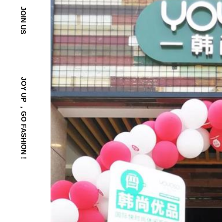
JOIN US
JOY UP ，GO FASHION！