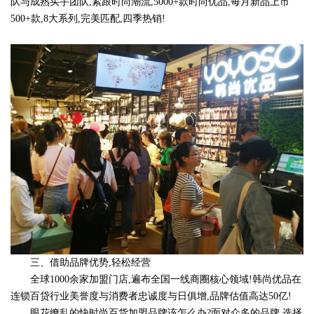
队与成熟买手团队,紧跟时尚潮流,5000+款时尚优品,每月新品上市
500+款,8大系列,完美匹配,四季热销!
三、借助品牌优势,轻松经营
全球1000余家加盟门店,遍布全国一线商圈核心领域!韩尚优品在
连锁百贷行业美誉度与消费者忠诚度与日俱增,品牌估值高达50亿!
眼花缭乱的快时尚百货加盟品牌该怎么办?面对众多的品牌,选择