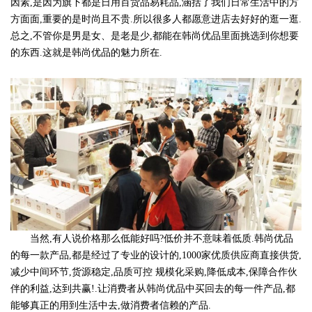
因素,是因为旗下都是日用百货品易耗品,涵括了我们日常生活中的方
方面面,重要的是时尚且不贵.所以很多人都愿意进店去好好的逛一逛.
总之,不管你是男是女、是老是少,都能在韩尚优品里面挑选到你想要
的东西.这就是韩尚优品的魅力所在.
当然,有人说价格那么低能好吗?低价并不意味着低质.韩尚优品
的每一款产品,都是经过了专业的设计的,1000家优质供应商直接供货,
减少中间环节,货源稳定,品质可控 规模化采购,降低成本,保障合作伙
伴的利益,达到共赢!.让消费者从韩尚优品中买回去的每一件产品,都
能够真正的用到生活中去,做消费者信赖的产品.