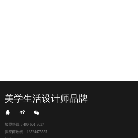
YO+杭州招商花园城店，12月正式“开
YO+贵阳方圆荟海豚广场店，11月正
机”！ 别眨眼，YO+的“各类潮玩”已经
式“开闸放鱼”！ YO+带着各类惊喜潮
整装待发在跟你打招呼；走进大门，
玩好物来到了海豚广场，剪彩刀一
READ MORE
READ MORE
头顶的灯光把整条次元隧道点亮，像
落，舞狮鼓点炸响，两只金狮舞动，
一脚踩进了游戏加载界面。先来打
好多消费者看到了走不动道了。今天Z
卡？还是先买买买？...
世代的快乐直接“起飞...
美学生活设计师品牌
加盟热线：400-661-3637
供应商热线：13524475555