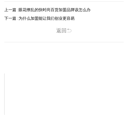
上一篇 :
眼花缭乱的快时尚百货加盟品牌该怎么办
下一篇 :
为什么加盟能让我们创业更容易
返回
相关新闻
-2025/12/01
-2025/11/03
“YO+”杭州城北招商花园城店，盛大开业！
YO+贵阳方圆荟海豚广场店，11月