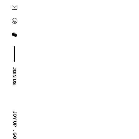
关注yoyoso订阅号
关注yoyoso抖音号
JOIN US
-2025/12/01
“YO+”杭州城北招商花园城店，盛大开业！
YO+杭州招商花园城店，12月正式“开机”！ 别眨眼，YO+
JOY UP ，GO FASHION！
呼；走进大门，头顶的灯光把整条次元隧道点亮，像一脚踩
先买买买？...
READ MORE