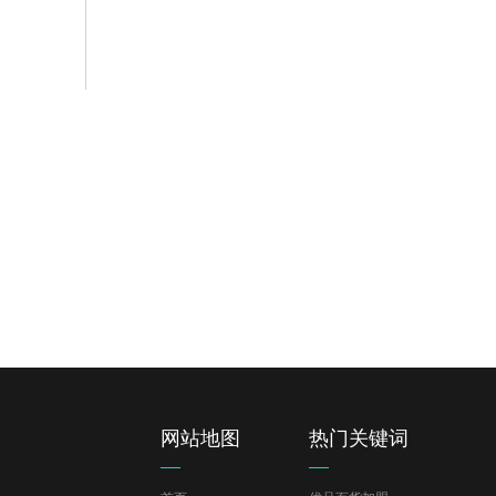
韩尚商学院
招
界各个
汇聚实力派门店运营专家 为您的创业之路护航
360开
READ MORE
READ 
网站地图
热门关键词