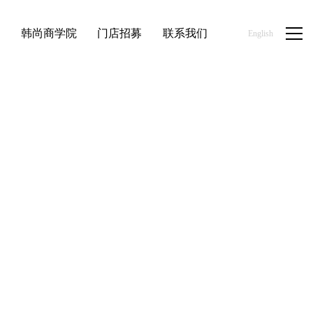
品
韩尚商学院
门店招募
联系我们
English
/
/
/
首页
优品百货
休闲食品
韩尚优品进口零食系列产品