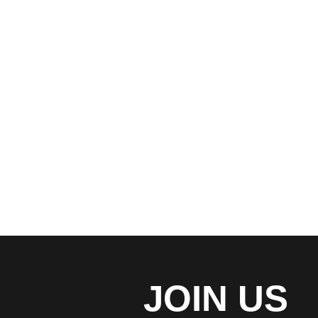
公司动态
秉承正确的运营策略，我们已经遍布世
角落
READ MORE
JOIN US