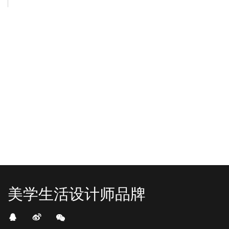
-2025/12/01
-2025/11/03
“YO+”杭州城北招商花园城店，盛大开业！
YO+贵阳方圆荟海豚广场店，11月
YO+杭州招商花园城店，12月正式“开
YO+贵阳方圆荟海豚广场店，11月正
机”！ 别眨眼，YO+的“各类潮玩”已经
式“开闸放鱼”！ YO+带着各类惊喜潮
整装待发在跟你打招呼；走进大门，
玩好物来到了海豚广场，剪彩刀一
READ MORE
READ MORE
头顶的灯光把整条次元隧道点亮，像
落，舞狮鼓点炸响，两只金狮舞动，
一脚踩进了游戏加载界面。先来打
好多消费者看到了走不动道了。今天Z
卡？还是先买买买？...
世代的快乐直接“起飞...
美学生活设计师品牌