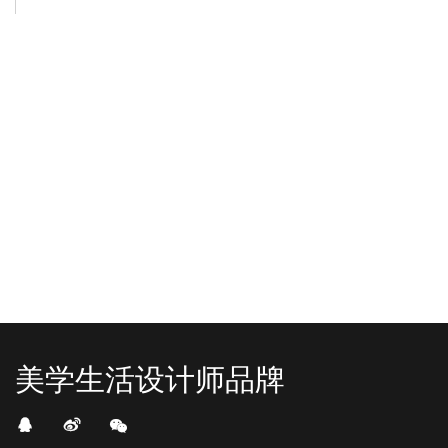
-2025/12/01
-2025/11/03
“YO+”杭州城北招商花园城店，盛大开业！
YO+贵阳方圆荟海豚广场店，11月
YO+杭州招商花园城店，12月正式“开
YO+贵阳方圆荟海豚广场店，11月正
机”！ 别眨眼，YO+的“各类潮玩”已经
式“开闸放鱼”！ YO+带着各类惊喜潮
整装待发在跟你打招呼；走进大门，
玩好物来到了海豚广场，剪彩刀一
READ MORE
READ MORE
头顶的灯光把整条次元隧道点亮，像
落，舞狮鼓点炸响，两只金狮舞动，
一脚踩进了游戏加载界面。先来打
好多消费者看到了走不动道了。今天Z
卡？还是先买买买？...
世代的快乐直接“起飞...
美学生活设计师品牌