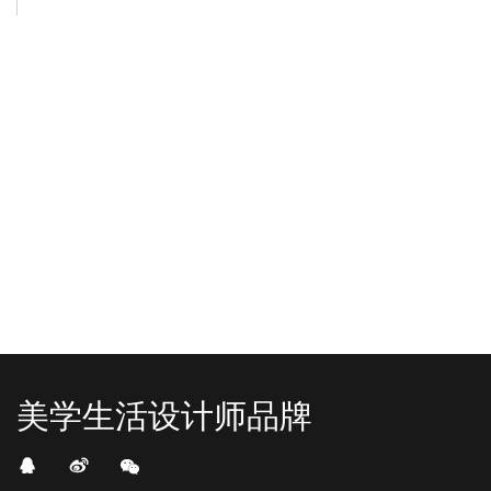
-2025/12/01
-2025/11/03
“YO+”杭州城北招商花园城店，盛大开业！
YO+贵阳方圆荟海豚广场店，11月
YO+杭州招商花园城店，12月正式“开
YO+贵阳方圆荟海豚广场店，11月正
机”！ 别眨眼，YO+的“各类潮玩”已经
式“开闸放鱼”！ YO+带着各类惊喜潮
整装待发在跟你打招呼；走进大门，
玩好物来到了海豚广场，剪彩刀一
READ MORE
READ MORE
头顶的灯光把整条次元隧道点亮，像
落，舞狮鼓点炸响，两只金狮舞动，
一脚踩进了游戏加载界面。先来打
好多消费者看到了走不动道了。今天Z
卡？还是先买买买？...
世代的快乐直接“起飞...
美学生活设计师品牌