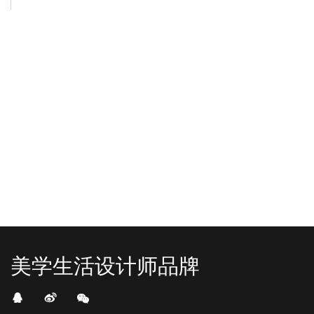
-2025/12/01
-2025/11/03
“YO+”杭州城北招商花园城店，盛大开业！
YO+贵阳方圆荟海豚广场店，11月
YO+杭州招商花园城店，12月正式“开
YO+贵阳方圆荟海豚广场店，11月正
机”！ 别眨眼，YO+的“各类潮玩”已经
式“开闸放鱼”！ YO+带着各类惊喜潮
整装待发在跟你打招呼；走进大门，
玩好物来到了海豚广场，剪彩刀一
READ MORE
READ MORE
头顶的灯光把整条次元隧道点亮，像
落，舞狮鼓点炸响，两只金狮舞动，
一脚踩进了游戏加载界面。先来打
好多消费者看到了走不动道了。今天Z
卡？还是先买买买？...
世代的快乐直接“起飞...
美学生活设计师品牌