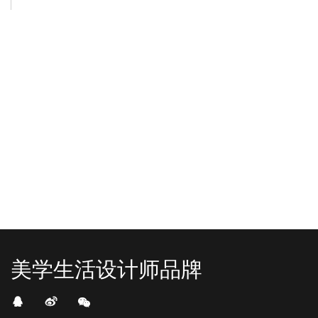
-2025/12/01
-2025/11/03
“YO+”杭州城北招商花园城店，盛大开业！
YO+贵阳方圆荟海豚广场店，11月
YO+杭州招商花园城店，12月正式“开
YO+贵阳方圆荟海豚广场店，11月正
机”！ 别眨眼，YO+的“各类潮玩”已经
式“开闸放鱼”！ YO+带着各类惊喜潮
整装待发在跟你打招呼；走进大门，
玩好物来到了海豚广场，剪彩刀一
READ MORE
READ MORE
头顶的灯光把整条次元隧道点亮，像
落，舞狮鼓点炸响，两只金狮舞动，
一脚踩进了游戏加载界面。先来打
好多消费者看到了走不动道了。今天Z
卡？还是先买买买？...
世代的快乐直接“起飞...
美学生活设计师品牌