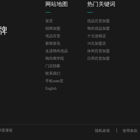
网站地图
热门关键词
首页
优品百货加盟
牌
招商加盟
韩尚优品加盟
优品百货
十元连锁店
新闻资讯
10元加盟店
走进韩尚优品
休闲百货加盟
韩尚商学院
日用百货加盟
门店招募
联系我们
手机mate页
English
择需谨慎
隐私政策
使用条款