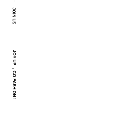
先买买买？...
READ MORE
JOIN US
JOY UP ，GO FASHION！