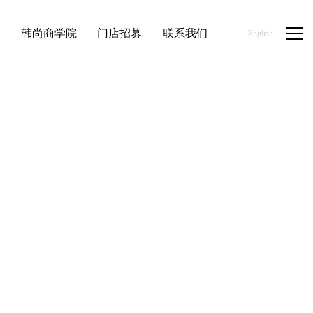
品
韩尚商学院
门店招募
联系我们
English
/
/
/
首页
优品百货
流行包饰
韩尚优品流行包饰系列产品