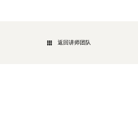
返回讲师团队
相关新闻
-2025/12/01
-2025/11/03
“YO+”杭州城北招商花园城店，盛大开业！
YO+贵阳方圆荟海豚广场店，11月
YO+杭州招商花园城店，12月正式“开
YO+贵阳方圆荟海豚广场店，11月正
机”！ 别眨眼，YO+的“各类潮玩”已经
式“开闸放鱼”！ YO+带着各类惊喜潮
整装待发在跟你打招呼；走进大门，
玩好物来到了海豚广场，剪彩刀一