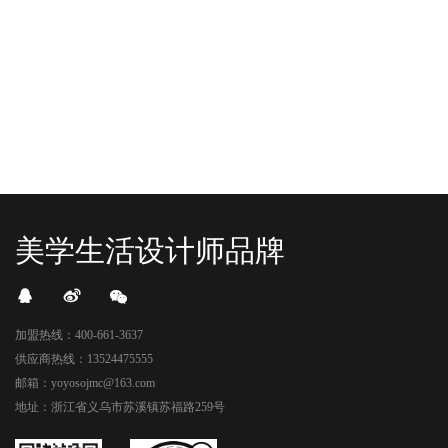
READ MORE
READ MORE
头顶的灯光把整条次元隧道点亮，像
落，舞狮鼓点炸响，两只金狮舞动，
一脚踩进了游戏加载界面。先来打
好多消费者看到了走不动道了。今天Z
卡？还是先买买买？...
世代的快乐直接“起飞...
美学生活设计师品牌
加盟热线：400-661-3637
供应商热线：13524475555
邮箱：yoyosojmc@163.com
地址：浙江省义乌市苏溪镇苏福路259号