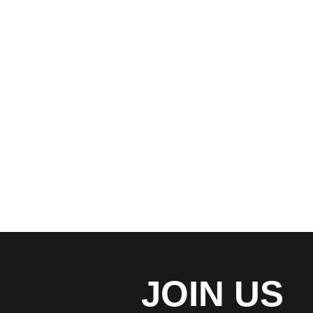
公司动态
秉承正确的运营策略，我们已经遍布世
角落
READ MORE
JOIN US