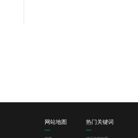
韩尚商学院
招
界各个
汇聚实力派门店运营专家 为您的创业之路护航
360开
READ MORE
READ 
网站地图
热门关键词