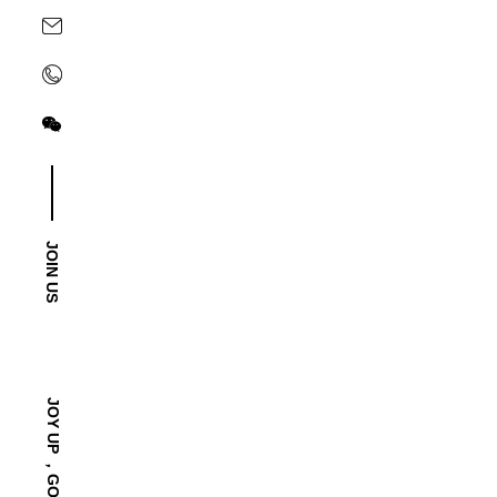
关注yoyoso订阅号
关注yoyoso抖音号
JOIN US
-2025/12/01
“YO+”杭州城北招商花园城店，盛大开业！
YO+杭州招商花园城店，12月正式“开机”！ 别眨眼，YO+
JOY UP ，GO FASHION！
呼；走进大门，头顶的灯光把整条次元隧道点亮，像一脚踩
先买买买？...
READ MORE