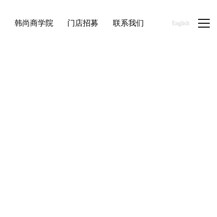
品
韩尚商学院
门店招募
联系我们
English
/
/
/
首页
优品百货
文体礼品
韩尚优品文体礼品系列产品