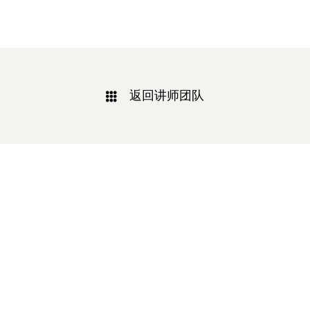
返回讲师团队
相关新闻
-2025/12/01
-2025/11/03
“YO+”杭州城北招商花园城店，盛大开业！
YO+贵阳方圆荟海豚广场店，11月
YO+杭州招商花园城店，12月正式“开
YO+贵阳方圆荟海豚广场店，11月正
机”！ 别眨眼，YO+的“各类潮玩”已经
式“开闸放鱼”！ YO+带着各类惊喜潮
整装待发在跟你打招呼；走进大门，
玩好物来到了海豚广场，剪彩刀一