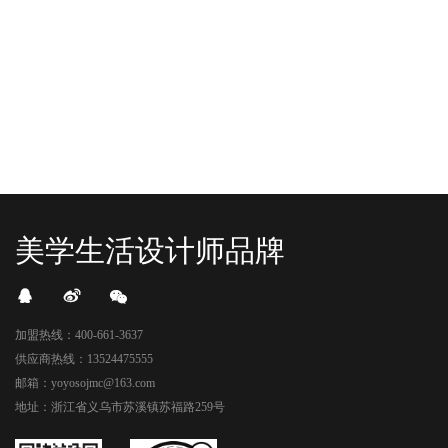
READ MORE
READ MORE
头顶的灯光把整条次元隧道点亮，像
落，舞狮鼓点炸响，两只金狮舞动，
一脚踩进了游戏加载界面。先来打
好多消费者看到了走不动道了。今天Z
卡？还是先买买买？...
世代的快乐直接“起飞...
美学生活设计师品牌
加盟热线：400-661-3637
供应商热线：13524475555
邮箱：yoyosojmc@163.com
地址：浙江省义乌市苏溪镇苏福路259号