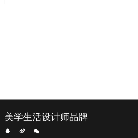
-2025/12/01
-2025/11/03
“YO+”杭州城北招商花园城店，盛大开业！
YO+贵阳方圆荟海豚广场店，11月
YO+杭州招商花园城店，12月正式“开
YO+贵阳方圆荟海豚广场店，11月正
机”！ 别眨眼，YO+的“各类潮玩”已经
式“开闸放鱼”！ YO+带着各类惊喜潮
整装待发在跟你打招呼；走进大门，
玩好物来到了海豚广场，剪彩刀一
READ MORE
READ MORE
头顶的灯光把整条次元隧道点亮，像
落，舞狮鼓点炸响，两只金狮舞动，
一脚踩进了游戏加载界面。先来打
好多消费者看到了走不动道了。今天Z
卡？还是先买买买？...
世代的快乐直接“起飞...
美学生活设计师品牌