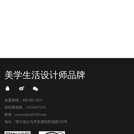
READ MORE
READ MORE
头顶的灯光把整条次元隧道点亮，像
落，舞狮鼓点炸响，两只金狮舞动，
一脚踩进了游戏加载界面。先来打
好多消费者看到了走不动道了。今天Z
卡？还是先买买买？...
世代的快乐直接“起飞...
美学生活设计师品牌
加盟热线：400-661-3637
供应商热线：13524475555
邮箱：yoyosojmc@163.com
地址：浙江省义乌市苏溪镇苏福路259号