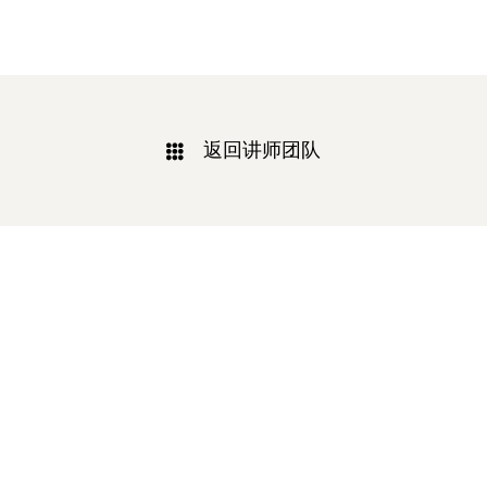
返回讲师团队
相关新闻
-2025/12/01
-2025/11/03
“YO+”杭州城北招商花园城店，盛大开业！
YO+贵阳方圆荟海豚广场店，11月
YO+杭州招商花园城店，12月正式“开
YO+贵阳方圆荟海豚广场店，11月正
机”！ 别眨眼，YO+的“各类潮玩”已经
式“开闸放鱼”！ YO+带着各类惊喜潮
整装待发在跟你打招呼；走进大门，
玩好物来到了海豚广场，剪彩刀一