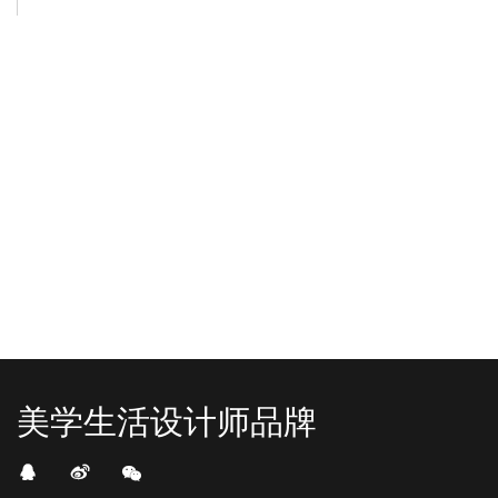
-2025/12/01
-2025/11/03
“YO+”杭州城北招商花园城店，盛大开业！
YO+贵阳方圆荟海豚广场店，11月
YO+杭州招商花园城店，12月正式“开
YO+贵阳方圆荟海豚广场店，11月正
机”！ 别眨眼，YO+的“各类潮玩”已经
式“开闸放鱼”！ YO+带着各类惊喜潮
整装待发在跟你打招呼；走进大门，
玩好物来到了海豚广场，剪彩刀一
READ MORE
READ MORE
头顶的灯光把整条次元隧道点亮，像
落，舞狮鼓点炸响，两只金狮舞动，
一脚踩进了游戏加载界面。先来打
好多消费者看到了走不动道了。今天Z
卡？还是先买买买？...
世代的快乐直接“起飞...
美学生活设计师品牌