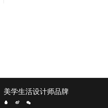
-2025/12/01
-2025/11/03
“YO+”杭州城北招商花园城店，盛大开业！
YO+贵阳方圆荟海豚广场店，11月
YO+杭州招商花园城店，12月正式“开
YO+贵阳方圆荟海豚广场店，11月正
机”！ 别眨眼，YO+的“各类潮玩”已经
式“开闸放鱼”！ YO+带着各类惊喜潮
整装待发在跟你打招呼；走进大门，
玩好物来到了海豚广场，剪彩刀一
READ MORE
READ MORE
头顶的灯光把整条次元隧道点亮，像
落，舞狮鼓点炸响，两只金狮舞动，
一脚踩进了游戏加载界面。先来打
好多消费者看到了走不动道了。今天Z
卡？还是先买买买？...
世代的快乐直接“起飞...
美学生活设计师品牌