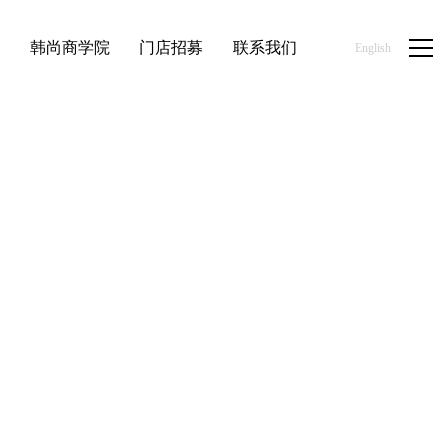
品
韩尚商学院
门店招募
联系我们
English
/
/
/
首页
优品百货
健康美容
韩尚优品健康美容系列产品