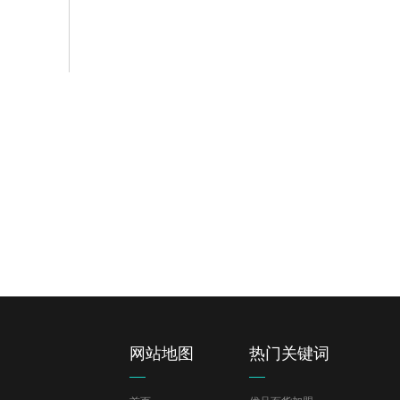
韩尚商学院
招
界各个
汇聚实力派门店运营专家 为您的创业之路护航
360开
READ MORE
READ 
网站地图
热门关键词