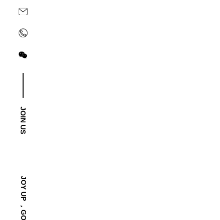
关注yoyoso订阅号
关注yoyoso抖音号
JOIN US
-2025/12/01
“YO+”杭州城北招商花园城店，盛大开业！
YO+杭州招商花园城店，12月正式“开机”！ 别眨眼，YO+
JOY UP ，GO FASHION！
呼；走进大门，头顶的灯光把整条次元隧道点亮，像一脚踩
先买买买？...
READ MORE