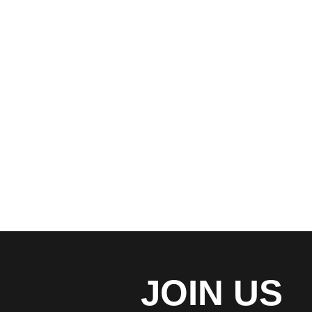
公司动态
秉承正确的运营策略，我们已经遍布世
角落
READ MORE
JOIN US