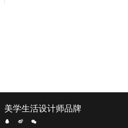
-2025/12/01
-2025/11/03
“YO+”杭州城北招商花园城店，盛大开业！
YO+贵阳方圆荟海豚广场店，11月
YO+杭州招商花园城店，12月正式“开
YO+贵阳方圆荟海豚广场店，11月正
机”！ 别眨眼，YO+的“各类潮玩”已经
式“开闸放鱼”！ YO+带着各类惊喜潮
整装待发在跟你打招呼；走进大门，
玩好物来到了海豚广场，剪彩刀一
READ MORE
READ MORE
头顶的灯光把整条次元隧道点亮，像
落，舞狮鼓点炸响，两只金狮舞动，
一脚踩进了游戏加载界面。先来打
好多消费者看到了走不动道了。今天Z
卡？还是先买买买？...
世代的快乐直接“起飞...
美学生活设计师品牌