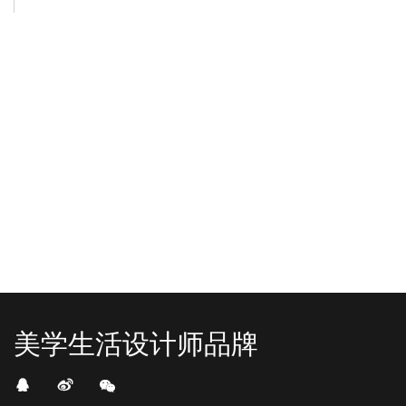
-2025/12/01
-2025/11/03
“YO+”杭州城北招商花园城店，盛大开业！
YO+贵阳方圆荟海豚广场店，11月
YO+杭州招商花园城店，12月正式“开
YO+贵阳方圆荟海豚广场店，11月正
机”！ 别眨眼，YO+的“各类潮玩”已经
式“开闸放鱼”！ YO+带着各类惊喜潮
整装待发在跟你打招呼；走进大门，
玩好物来到了海豚广场，剪彩刀一
READ MORE
READ MORE
头顶的灯光把整条次元隧道点亮，像
落，舞狮鼓点炸响，两只金狮舞动，
一脚踩进了游戏加载界面。先来打
好多消费者看到了走不动道了。今天Z
卡？还是先买买买？...
世代的快乐直接“起飞...
美学生活设计师品牌