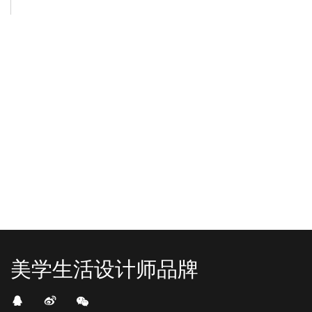
-2025/12/01
-2025/11/03
“YO+”杭州城北招商花园城店，盛大开业！
YO+贵阳方圆荟海豚广场店，11月
YO+杭州招商花园城店，12月正式“开
YO+贵阳方圆荟海豚广场店，11月正
机”！ 别眨眼，YO+的“各类潮玩”已经
式“开闸放鱼”！ YO+带着各类惊喜潮
整装待发在跟你打招呼；走进大门，
玩好物来到了海豚广场，剪彩刀一
READ MORE
READ MORE
头顶的灯光把整条次元隧道点亮，像
落，舞狮鼓点炸响，两只金狮舞动，
一脚踩进了游戏加载界面。先来打
好多消费者看到了走不动道了。今天Z
卡？还是先买买买？...
世代的快乐直接“起飞...
美学生活设计师品牌