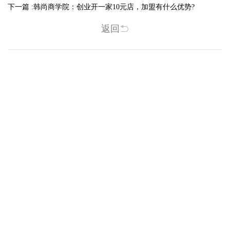
下一篇 :
韩尚商学院：创业开一家10元店，加盟有什么优势?
返回
相关新闻
-2025/12/01
-2025/11/03
“YO+”杭州城北招商花园城店，盛大开业！
YO+贵阳方圆荟海豚广场店，11月
YO+杭州招商花园城店，12月正式“开
YO+贵阳方圆荟海豚广场店，11月正
机”！ 别眨眼，YO+的“各类潮玩”已经
式“开闸放鱼”！ YO+带着各类惊喜潮
整装待发在跟你打招呼；走进大门，
玩好物来到了海豚广场，剪彩刀一
READ MORE
READ MORE
头顶的灯光把整条次元隧道点亮，像
落，舞狮鼓点炸响，两只金狮舞动，
一脚踩进了游戏加载界面。先来打
好多消费者看到了走不动道了。今天Z
卡？还是先买买买？...
世代的快乐直接“起飞...