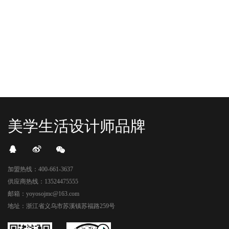
READ MORE
READ MORE
头顶的灯光把整条次元隧道点亮，像
落，舞狮鼓点炸响，两只金狮舞动，
一脚踩进了游戏加载界面。先来打
好多消费者看到了走不动道了。今天Z
卡？还是先买买买？...
世代的快乐直接“起飞...
美学生活设计师品牌
加盟热线：400-661-3637
供应商热线：13524475555
邮箱：yoyosojmc@163.com
地址：浙江省义乌市苏溪镇苏福路259号