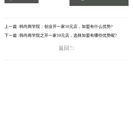
上一篇 :
韩尚商学院：创业开一家10元店，加盟有什么优势?
下一篇 :
韩尚商学院之开一家10元店，选择加盟有哪些优势呢?
返回
相关新闻
-2025/12/01
-2025/11/03
“YO+”杭州城北招商花园城店，盛大开业！
YO+贵阳方圆荟海豚广场店，11月
YO+杭州招商花园城店，12月正式“开
YO+贵阳方圆荟海豚广场店，11月正
机”！ 别眨眼，YO+的“各类潮玩”已经
式“开闸放鱼”！ YO+带着各类惊喜潮
整装待发在跟你打招呼；走进大门，
玩好物来到了海豚广场，剪彩刀一