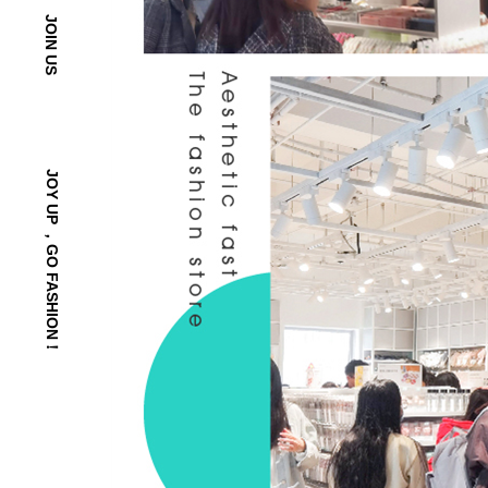
JOIN US
JOY UP ，GO FASHION！