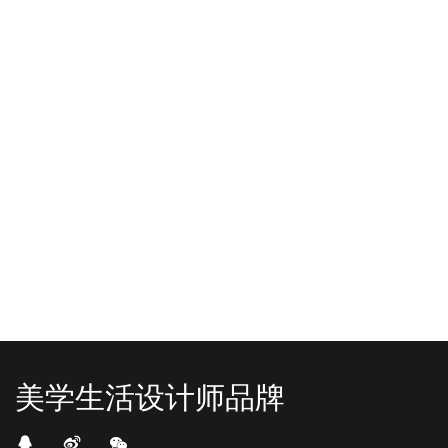
-2025/12/01
-2025/11/03
“YO+”杭州城北招商花园城店，盛大开业！
YO+贵阳方圆荟海豚广场店，11月
YO+杭州招商花园城店，12月正式“开
YO+贵阳方圆荟海豚广场店，11月正
机”！ 别眨眼，YO+的“各类潮玩”已经
式“开闸放鱼”！ YO+带着各类惊喜潮
整装待发在跟你打招呼；走进大门，
玩好物来到了海豚广场，剪彩刀一
READ MORE
READ MORE
头顶的灯光把整条次元隧道点亮，像
落，舞狮鼓点炸响，两只金狮舞动，
一脚踩进了游戏加载界面。先来打
好多消费者看到了走不动道了。今天Z
卡？还是先买买买？...
世代的快乐直接“起飞...
美学生活设计师品牌