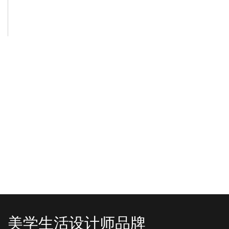
-2025/12/01
-2025/11/03
“YO+”杭州城北招商花园城店，盛大开业！
YO+贵阳方圆荟海豚广场店，11月
YO+杭州招商花园城店，12月正式“开
YO+贵阳方圆荟海豚广场店，11月正
机”！ 别眨眼，YO+的“各类潮玩”已经
式“开闸放鱼”！ YO+带着各类惊喜潮
整装待发在跟你打招呼；走进大门，
玩好物来到了海豚广场，剪彩刀一
READ MORE
READ MORE
头顶的灯光把整条次元隧道点亮，像
落，舞狮鼓点炸响，两只金狮舞动，
一脚踩进了游戏加载界面。先来打
好多消费者看到了走不动道了。今天Z
卡？还是先买买买？...
世代的快乐直接“起飞...
美学生活设计师品牌