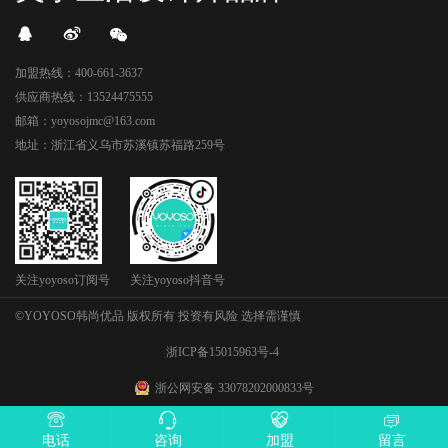
加盟热线：400-661-3637
供应商热线：13524475555
邮箱：yoyosojmc@163.com
地址：浙江省义乌市苏溪镇苏福路259号
关注yoyoso订阅号
关注yoyoso抖音号
©YOYOSO韩尚优品 版权所有 投资有风险 选择需谨慎
浙ICP备15015963号-4
浙公网安备 33078202000833号
电话
咨询
加盟
留言