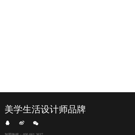
-2025/12/01
-2025/11/03
“YO+”杭州城北招商花园城店，盛大开业！
YO+贵阳方圆荟海豚广场店，11月
YO+杭州招商花园城店，12月正式“开
YO+贵阳方圆荟海豚广场店，11月正
机”！ 别眨眼，YO+的“各类潮玩”已经
式“开闸放鱼”！ YO+带着各类惊喜潮
整装待发在跟你打招呼；走进大门，
玩好物来到了海豚广场，剪彩刀一
READ MORE
READ MORE
头顶的灯光把整条次元隧道点亮，像
落，舞狮鼓点炸响，两只金狮舞动，
一脚踩进了游戏加载界面。先来打
好多消费者看到了走不动道了。今天Z
卡？还是先买买买？...
世代的快乐直接“起飞...
美学生活设计师品牌
加盟热线：400-661-3637