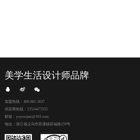
头顶的灯光把整条次元隧道点亮，像
落，舞狮鼓点炸响，两只金狮舞动，
一脚踩进了游戏加载界面。先来打
好多消费者看到了走不动道了。今天Z
卡？还是先买买买？...
世代的快乐直接“起飞...
美学生活设计师品牌
加盟热线：400-661-3637
供应商热线：13524475555
邮箱：yoyosojmc@163.com
地址：浙江省义乌市苏溪镇苏福路259号