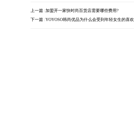
上一篇 :
加盟开一家快时尚百货店需要哪些费用?
下一篇 :
YOYOSO韩尚优品为什么会受到年轻女生的喜欢
-2025/12/01
“YO+”杭州城北招商花园城店，盛大开业！