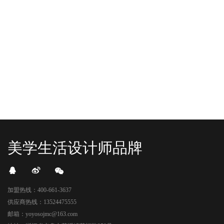
YO+杭州招商花园城店，12月正式“开
YO+贵阳方圆荟海豚广场店，11月正
机”！ 别眨眼，YO+的“各类潮玩”已经
式“开闸放鱼”！ YO+带着各类惊喜潮
整装待发在跟你打招呼；走进大门，
玩好物来到了海豚广场，剪彩刀一
READ MORE
READ MORE
头顶的灯光把整条次元隧道点亮，像
落，舞狮鼓点炸响，两只金狮舞动，
一脚踩进了游戏加载界面。先来打
好多消费者看到了走不动道了。今天Z
卡？还是先买买买？...
世代的快乐直接“起飞...
美学生活设计师品牌
加盟热线：400-661-3637
供应商热线：13524475555
邮箱：yoyosojmc@163.com