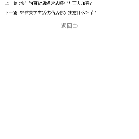
上一篇 :
快时尚百货店经营从哪些方面去加强?
下一篇 :
经营美学生活优品店你要注意什么细节?
返回
相关新闻
-2025/12/01
-2025/11/03
“YO+”杭州城北招商花园城店，盛大开业！
YO+贵阳方圆荟海豚广场店，11月