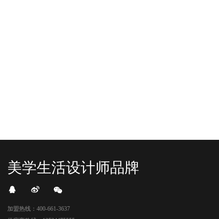
“YO+”杭州城北招商花园城店，盛大开业！
YO+贵阳方圆荟海豚广场店，11月
YO+杭州招商花园城店，12月正式“开
YO+贵阳方圆荟海豚广场店，11月正
机”！ 别眨眼，YO+的“各类潮玩”已经
式“开闸放鱼”！ YO+带着各类惊喜潮
整装待发在跟你打招呼；走进大门，
玩好物来到了海豚广场，剪彩刀一
READ MORE
READ MORE
头顶的灯光把整条次元隧道点亮，像
落，舞狮鼓点炸响，两只金狮舞动，
一脚踩进了游戏加载界面。先来打
好多消费者看到了走不动道了。今天Z
卡？还是先买买买？...
世代的快乐直接“起飞...
美学生活设计师品牌
加盟热线：400-661-3637