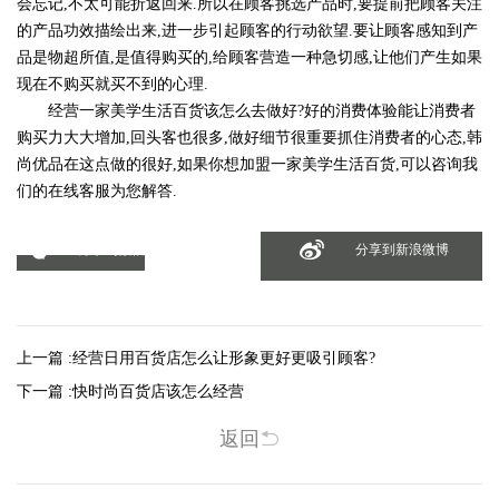
会忘记,不太可能折返回来.所以在顾客挑选产品时,要提前把顾客关注
的产品功效描绘出来,进一步引起顾客的行动欲望.要让顾客感知到产
品是物超所值,是值得购买的,给顾客营造一种急切感,让他们产生如果
现在不购买就买不到的心理.
经营一家美学生活百货该怎么去做好?好的消费体验能让消费者
购买力大大增加,回头客也很多,做好细节很重要抓住消费者的心态,韩
尚优品在这点做的很好,如果你想加盟一家美学生活百货,可以咨询我
们的在线客服为您解答.
分享到微信
分享到新浪微博
上一篇 :
经营日用百货店怎么让形象更好更吸引顾客?
下一篇 :
快时尚百货店该怎么经营
返回