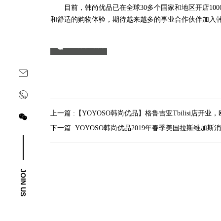
目前，韩尚优品已在全球30多个国家和地区开店100
和舒适的购物体验，期待越来越多的事业合作伙伴加入韩
分享到微信
上一篇 :
【YOYOSO韩尚优品】格鲁吉亚Tbilisi店开业
下一篇 :
YOYOSO韩尚优品2019年春季美国拉斯维加斯
关注yoyoso订阅号
关注yoyoso抖音号
JOIN US