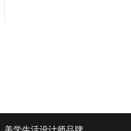
-2025/12/01
-2025/11/03
“YO+”杭州城北招商花园城店，盛大开业！
YO+贵阳方圆荟海豚广场店，11月
YO+杭州招商花园城店，12月正式“开
YO+贵阳方圆荟海豚广场店，11月正
机”！ 别眨眼，YO+的“各类潮玩”已经
式“开闸放鱼”！ YO+带着各类惊喜潮
整装待发在跟你打招呼；走进大门，
玩好物来到了海豚广场，剪彩刀一
READ MORE
READ MORE
头顶的灯光把整条次元隧道点亮，像
落，舞狮鼓点炸响，两只金狮舞动，
一脚踩进了游戏加载界面。先来打
好多消费者看到了走不动道了。今天Z
卡？还是先买买买？...
世代的快乐直接“起飞...
美学生活设计师品牌