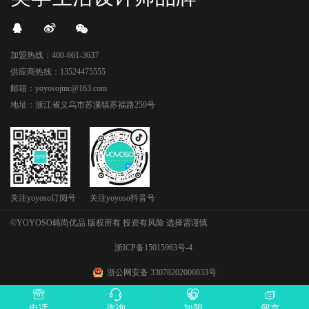
加盟热线：400-661-3637
供应商热线：13524475555
邮箱：yoyosojmc@163.com
地址：浙江省义乌市苏溪镇苏福路259号
关注yoyoso订阅号
关注yoyoso抖音号
©YOYOSO韩尚优品 版权所有 投资有风险 选择需谨慎
浙ICP备15015963号-4
浙公网安备 33078202000833号
电话
咨询
加盟
留言