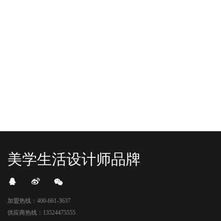
YO+杭州招商花园城店，12月正式“开
YO+贵阳方圆荟海豚广场店，11月正
机”！ 别眨眼，YO+的“各类潮玩”已经
式“开闸放鱼”！ YO+带着各类惊喜潮
整装待发在跟你打招呼；走进大门，
玩好物来到了海豚广场，剪彩刀一
READ MORE
READ MORE
头顶的灯光把整条次元隧道点亮，像
落，舞狮鼓点炸响，两只金狮舞动，
一脚踩进了游戏加载界面。先来打
好多消费者看到了走不动道了。今天Z
卡？还是先买买买？...
世代的快乐直接“起飞...
美学生活设计师品牌
加盟热线：400-661-3637
供应商热线：13524475555