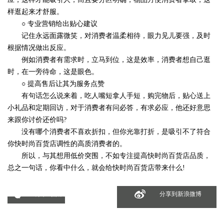
样逛起来才舒服。
○ 专业营销给出贴心建议
记住永远面露微笑，对消费者温柔相待，眼力见儿要强，及时
根据情况做出反应。
例如消费者有需求时，立马到位，这是效率，消费者想自己逛
时，在一旁待命，这是眼色。
○ 提高售后让其为服务点赞
有句话怎么说来着，吃人嘴短拿人手短，购完物后，贴心送上
小礼品和定期回访，对于消费者有问必答，有求必应，他还好意思
来跟你讨价还价吗?
没有哪个消费者不喜欢折扣，但你光靠打折，是吸引不了符合
你快时尚百货店调性的高质消费者的。
所以，与其想用低价突围，不如专注提高快时尚百货店品质，
总之一句话，你看中什么，就会给快时尚百货店带来什么!
分享到微信
分享到新浪微博