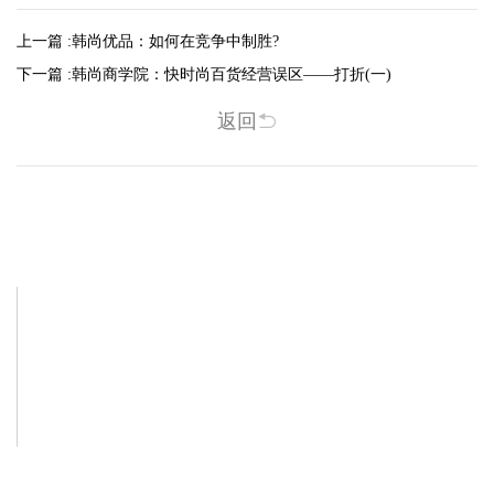
上一篇 :
韩尚优品：如何在竞争中制胜?
下一篇 :
韩尚商学院：快时尚百货经营误区——打折(一)
返回
相关新闻
-2025/12/01
-2025/11/03
“YO+”杭州城北招商花园城店，盛大开业！
YO+贵阳方圆荟海豚广场店，11月