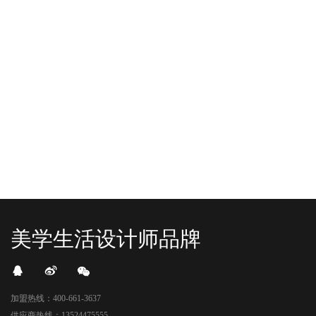
“YO+”杭州城北招商花园城店，盛大开业！
YO+贵阳方圆荟海豚广场店，11月
YO+杭州招商花园城店，12月正式“开
YO+贵阳方圆荟海豚广场店，11月正
机”！ 别眨眼，YO+的“各类潮玩”已经
式“开闸放鱼”！ YO+带着各类惊喜潮
整装待发在跟你打招呼；走进大门，
玩好物来到了海豚广场，剪彩刀一
READ MORE
READ MORE
头顶的灯光把整条次元隧道点亮，像
落，舞狮鼓点炸响，两只金狮舞动，
一脚踩进了游戏加载界面。先来打
好多消费者看到了走不动道了。今天Z
卡？还是先买买买？...
世代的快乐直接“起飞...
美学生活设计师品牌
加盟热线：400-661-3637
供应商热线：13524475555