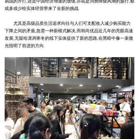
易战的开打,还是中国经济增速的放缓,亦或是消费降级风潮的盛行,都
或多或少给实体经营带来了全新的挑战.
尤其是高级品质生活追求向往与人们可支配收入减少购买能力
下降之间的矛盾,急需一种新模式解决,而韩尚优品近几年的亮眼高速
发展,无疑给凛冽寒冬的线下实体提供了新的思路,在黑暗中像一束微
光指明了前进的方向.