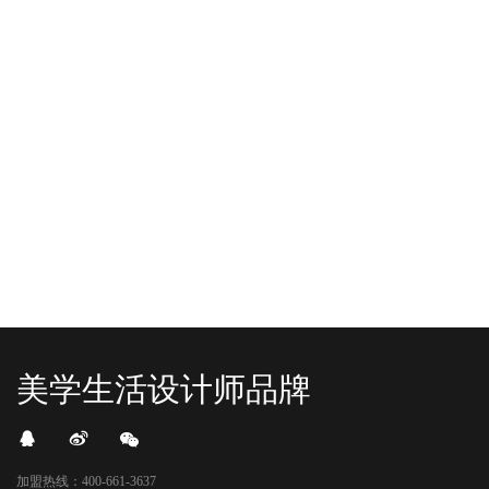
-2025/12/01
-2025/11/03
“YO+”杭州城北招商花园城店，盛大开业！
YO+贵阳方圆荟海豚广场店，11月
YO+杭州招商花园城店，12月正式“开
YO+贵阳方圆荟海豚广场店，11月正
机”！ 别眨眼，YO+的“各类潮玩”已经
式“开闸放鱼”！ YO+带着各类惊喜潮
整装待发在跟你打招呼；走进大门，
玩好物来到了海豚广场，剪彩刀一
READ MORE
READ MORE
头顶的灯光把整条次元隧道点亮，像
落，舞狮鼓点炸响，两只金狮舞动，
一脚踩进了游戏加载界面。先来打
好多消费者看到了走不动道了。今天Z
卡？还是先买买买？...
世代的快乐直接“起飞...
美学生活设计师品牌
加盟热线：400-661-3637