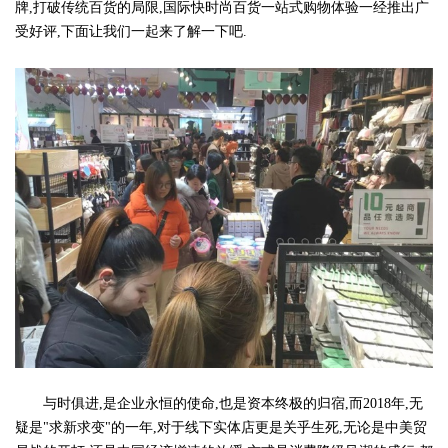
牌,打破传统百货的局限,国际快时尚百货一站式购物体验一经推出广
受好评,下面让我们一起来了解一下吧.
与时俱进,是企业永恒的使命,也是资本终极的归宿,而2018年,无
疑是"求新求变"的一年,对于线下实体店更是关乎生死,无论是中美贸