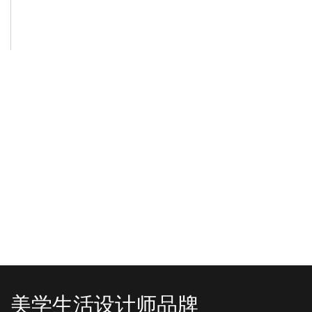
-2025/12/01
-2025/11/03
“YO+”杭州城北招商花园城店，盛大开业！
YO+贵阳方圆荟海豚广场店，11月
YO+杭州招商花园城店，12月正式“开
YO+贵阳方圆荟海豚广场店，11月正
机”！ 别眨眼，YO+的“各类潮玩”已经
式“开闸放鱼”！ YO+带着各类惊喜潮
整装待发在跟你打招呼；走进大门，
玩好物来到了海豚广场，剪彩刀一
READ MORE
READ MORE
头顶的灯光把整条次元隧道点亮，像
落，舞狮鼓点炸响，两只金狮舞动，
一脚踩进了游戏加载界面。先来打
好多消费者看到了走不动道了。今天Z
卡？还是先买买买？...
世代的快乐直接“起飞...
美学生活设计师品牌