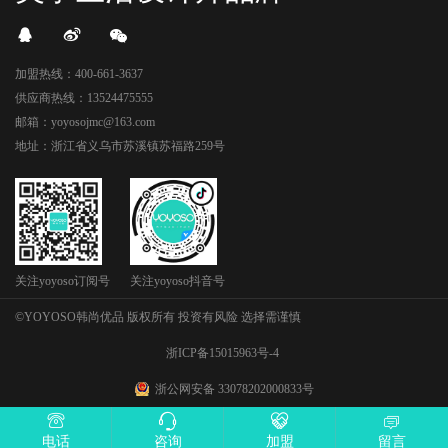
加盟热线：400-661-3637
供应商热线：13524475555
邮箱：yoyosojmc@163.com
地址：浙江省义乌市苏溪镇苏福路259号
关注yoyoso订阅号
关注yoyoso抖音号
©YOYOSO韩尚优品 版权所有 投资有风险 选择需谨慎
浙ICP备15015963号-4
浙公网安备 33078202000833号
电话
咨询
加盟
留言