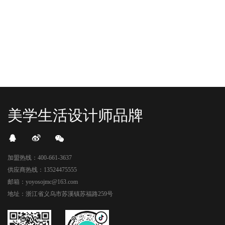
一脚踩进了游戏加载界面。先来打
好多消费者看到了走不动道了。今天Z
卡？还是先买买买？...
世代的快乐直接“起飞...
美学生活设计师品牌
加盟热线：400-661-3637
供应商热线：13524475555
邮箱：yoyosojmc@163.com
地址：浙江省义乌市苏溪镇苏福路259号