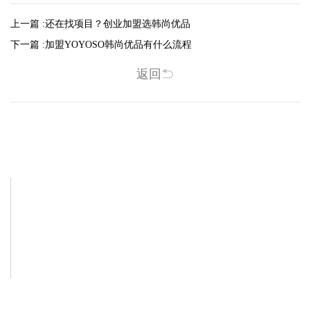
上一篇 :
还在找项目？创业加盟选韩尚优品
下一篇 :
加盟YOYOSO韩尚优品有什么流程
返回
相关新闻
-2025/12/01
-2025/11/03
“YO+”杭州城北招商花园城店，盛大开业！
YO+贵阳方圆荟海豚广场店，11月