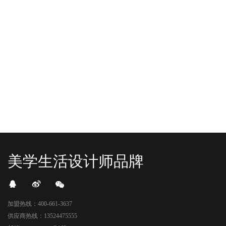
YO+杭州招商花园城店，12月正式“开
YO+贵阳方圆荟海豚广场店，11月正
机”！ 别眨眼，YO+的“各类潮玩”已经
式“开闸放鱼”！ YO+带着各类惊喜潮
整装待发在跟你打招呼；走进大门，
玩好物来到了海豚广场，剪彩刀一
READ MORE
READ MORE
头顶的灯光把整条次元隧道点亮，像
落，舞狮鼓点炸响，两只金狮舞动，
一脚踩进了游戏加载界面。先来打
好多消费者看到了走不动道了。今天Z
卡？还是先买买买？...
世代的快乐直接“起飞...
美学生活设计师品牌
加盟热线：400-661-3637
供应商热线：13524475555