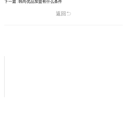
下一篇 :
韩尚优品加盟有什么条件
返回
相关新闻
-2025/12/01
-2025/11/03
“YO+”杭州城北招商花园城店，盛大开业！
YO+贵阳方圆荟海豚广场店，11月
YO+杭州招商花园城店，12月正式“开
YO+贵阳方圆荟海豚广场店，11月正
机”！ 别眨眼，YO+的“各类潮玩”已经
式“开闸放鱼”！ YO+带着各类惊喜潮