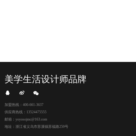
整装待发在跟你打招呼；走进大门，
玩好物来到了海豚广场，剪彩刀一
READ MORE
READ MORE
头顶的灯光把整条次元隧道点亮，像
落，舞狮鼓点炸响，两只金狮舞动，
一脚踩进了游戏加载界面。先来打
好多消费者看到了走不动道了。今天Z
卡？还是先买买买？...
世代的快乐直接“起飞...
美学生活设计师品牌
加盟热线：400-661-3637
供应商热线：13524475555
邮箱：yoyosojmc@163.com
地址：浙江省义乌市苏溪镇苏福路259号