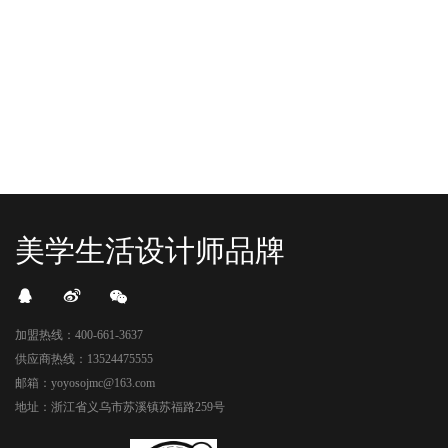
READ MORE
READ MORE
头顶的灯光把整条次元隧道点亮，像
落，舞狮鼓点炸响，两只金狮舞动，
一脚踩进了游戏加载界面。先来打
好多消费者看到了走不动道了。今天Z
卡？还是先买买买？...
世代的快乐直接“起飞...
美学生活设计师品牌
加盟热线：400-661-3637
供应商热线：13524475555
邮箱：yoyosojmc@163.com
地址：浙江省义乌市苏溪镇苏福路259号