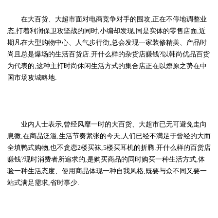
在大百货、大超市面对电商竞争对手的围攻,正在不停地调整业
态,打着利润保卫攻坚战的同时,小编却发现,同是实体的零售店面,近
期凡在大型购物中心、人气步行街,总会发现一家装修精美、产品时
尚且总是爆场的生活百货店.开什么样的杂货店赚钱?以韩尚优品百货
为代表的,这种主打时尚休闲生活方式的集合店正在以燎原之势在中
国市场攻城略地.
业内人士表示,曾经风靡一时的大百货、大超市已无可避免走向
息微,在商品泛滥,生活节奏紧张的今天,人们已经不满足于曾经的大而
全填鸭式购物,也不贪恋2楼买袜,5楼买耳机的折腾.开什么样的百货店
赚钱?现时消费者所追求的,是购买商品的同时购买一种生活方式,体
验一种生活态度、使用商品体现一种自我风格,既要与众不同又要一
站式满足需求,省时事少.