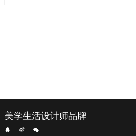
-2025/12/01
-2025/11/03
“YO+”杭州城北招商花园城店，盛大开业！
YO+贵阳方圆荟海豚广场店，11月
YO+杭州招商花园城店，12月正式“开
YO+贵阳方圆荟海豚广场店，11月正
机”！ 别眨眼，YO+的“各类潮玩”已经
式“开闸放鱼”！ YO+带着各类惊喜潮
整装待发在跟你打招呼；走进大门，
玩好物来到了海豚广场，剪彩刀一
READ MORE
READ MORE
头顶的灯光把整条次元隧道点亮，像
落，舞狮鼓点炸响，两只金狮舞动，
一脚踩进了游戏加载界面。先来打
好多消费者看到了走不动道了。今天Z
卡？还是先买买买？...
世代的快乐直接“起飞...
美学生活设计师品牌