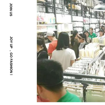
JOIN US
JOY UP ，GO FASHION！