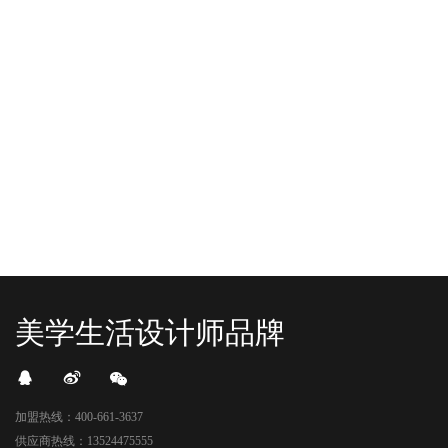
“YO+”杭州城北招商花园城店，盛大开业！
YO+贵阳方圆荟海豚广场店，11月
YO+杭州招商花园城店，12月正式“开
YO+贵阳方圆荟海豚广场店，11月正
机”！ 别眨眼，YO+的“各类潮玩”已经
式“开闸放鱼”！ YO+带着各类惊喜潮
整装待发在跟你打招呼；走进大门，
玩好物来到了海豚广场，剪彩刀一
READ MORE
READ MORE
头顶的灯光把整条次元隧道点亮，像
落，舞狮鼓点炸响，两只金狮舞动，
一脚踩进了游戏加载界面。先来打
好多消费者看到了走不动道了。今天Z
卡？还是先买买买？...
世代的快乐直接“起飞...
美学生活设计师品牌
加盟热线：400-661-3637
供应商热线：13524475555