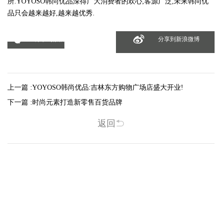
所.YOYOSO韩尚优品深得广大消费者的欢心,客源广泛,未来韩尚优
品只会越来越好,越来越优秀.
分享到微信
分享到新浪微博
上一篇 :
YOYOSO韩尚优品:吉林东方购物广场店盛大开业!
下一篇 :
时尚元素打造新零售百货品牌
返回
相关新闻
-2025/12/01
-2025/11/03