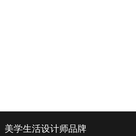
-2025/12/01
-2025/11/03
“YO+”杭州城北招商花园城店，盛大开业！
YO+贵阳方圆荟海豚广场店，11月
YO+杭州招商花园城店，12月正式“开
YO+贵阳方圆荟海豚广场店，11月正
机”！ 别眨眼，YO+的“各类潮玩”已经
式“开闸放鱼”！ YO+带着各类惊喜潮
整装待发在跟你打招呼；走进大门，
玩好物来到了海豚广场，剪彩刀一
READ MORE
READ MORE
头顶的灯光把整条次元隧道点亮，像
落，舞狮鼓点炸响，两只金狮舞动，
一脚踩进了游戏加载界面。先来打
好多消费者看到了走不动道了。今天Z
卡？还是先买买买？...
世代的快乐直接“起飞...
美学生活设计师品牌